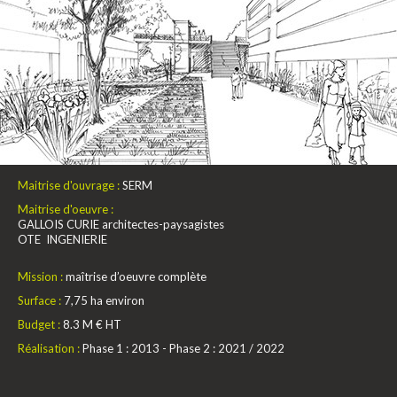
Maitrise d'ouvrage :
SERM
Maitrise d'oeuvre :
GALLOIS CURIE architectes-paysagistes
OTE INGENIERIE
Mission :
maîtrise d’oeuvre complète
Surface :
7,75 ha environ
Budget :
8.3 M € HT
Réalisation :
Phase 1 : 2013 - Phase 2 : 2021 / 2022