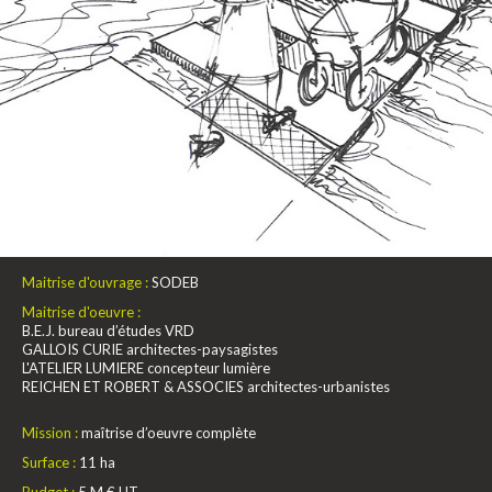
Maitrise d'ouvrage :
SODEB
Maitrise d'oeuvre :
B.E.J. bureau d’études VRD
GALLOIS CURIE architectes-paysagistes
L'ATELIER LUMIERE concepteur lumière
REICHEN ET ROBERT & ASSOCIES architectes-urbanistes
Mission :
maîtrise d’oeuvre complète
Surface :
11 ha
Budget :
5 M € HT