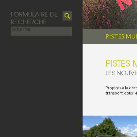
FORMULAIRE DE
RECHERCHE
Rechercher
PISTES MU
PISTES
LES NOUV
Propices à la dé
transport ‘doux’ e