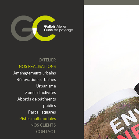
Aller au contenu principal
L'ATELIER
NOS RÉALISATIONS
Aménagements urbains
Rénovations urbaines
Urbanisme
Zones d'activités
Abords de bâtiments
publics
Parcs - squares
Pistes multimodales
NOS CLIENTS
CONTACT