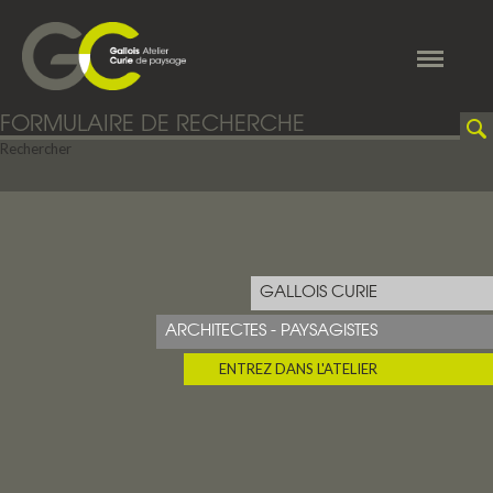
Aller au contenu principal
Toggle
navigatio
FORMULAIRE DE RECHERCHE
Rechercher
GALLOIS CURIE
ARCHITECTES - PAYSAGISTES
ENTREZ DANS L'ATELIER